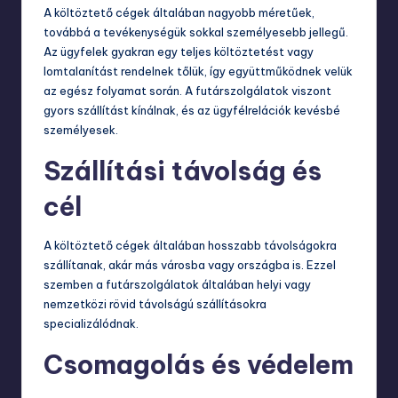
A költöztető cégek általában nagyobb méretűek,
továbbá a tevékenységük sokkal személyesebb jellegű.
Az ügyfelek gyakran egy teljes költöztetést vagy
lomtalanítást
rendelnek tőlük, így együttműködnek velük
az egész folyamat során. A futárszolgálatok viszont
gyors szállítást kínálnak, és az ügyfélrelációk kevésbé
személyesek.
Szállítási távolság és
cél
A költöztető cégek általában hosszabb távolságokra
szállítanak, akár más városba vagy országba is. Ezzel
szemben a futárszolgálatok általában helyi vagy
nemzetközi rövid távolságú szállításokra
specializálódnak.
Csomagolás és védelem