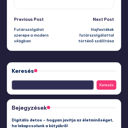
Post
Previous Post
Next Post
Futárszolgálat
Hajfestékek
navigation
szerepe a modern
futárszolgálattal
világban
történő szállítása
Keresés
Keresés
Bejegyzések
Digitális detox – hogyan javítja az életminőséget,
ha lekapcsolunk a kütyükről