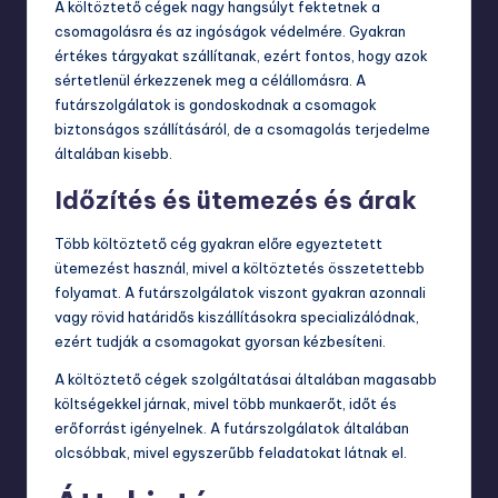
A költöztető cégek nagy hangsúlyt fektetnek a
csomagolásra és az ingóságok védelmére. Gyakran
értékes tárgyakat szállítanak, ezért fontos, hogy azok
sértetlenül érkezzenek meg a célállomásra. A
futárszolgálatok is gondoskodnak a csomagok
biztonságos szállításáról, de a csomagolás terjedelme
általában kisebb.
Időzítés és ütemezés és árak
Több
költöztető cég
gyakran előre egyeztetett
ütemezést használ, mivel a költöztetés összetettebb
folyamat. A futárszolgálatok viszont gyakran azonnali
vagy rövid határidős kiszállításokra specializálódnak,
ezért tudják a csomagokat gyorsan kézbesíteni.
A költöztető cégek szolgáltatásai általában magasabb
költségekkel járnak, mivel több munkaerőt, időt és
erőforrást igényelnek. A futárszolgálatok általában
olcsóbbak, mivel egyszerűbb feladatokat látnak el.