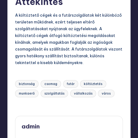
Áttekintés
A költöztető cégek és a futárszolgálatok két különböző
területen működnek, ezért teljesen eltérő
szolgáltatásokat nyújtanak az ügyfeleknek. A
költöztető cégek átfogó költöztetési megoldásokat
kínálnak, amelyek magukban foglalják az ingóságok
csomagolását és szállítását. A futárszolgálatok viszont
gyors hatékony szállítást biztosítanak, különös
tekintettel a kisebb küldeményekre.
Tags:
biztonság
csomag
futár
költöztetés
munkaerő
szolgáltatás
vállalkozás
város
Last updated on szeptember 9, 2025
admin
View All Posts