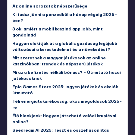
Az online sorozatok népszerűsége
Ki tudsz jönni a pénzedből a hónap végéig 2026-
ben?
3 ok, amiért a mobil kaszinó app jobb, mint
gondolnád
Hogyan alakítják át a globális gazdaság legújabb
változásai a kereskedelmet és a növekedést?
Mit szeretnek a magyar játékosok az online
kaszinókban: trendek és népszerű játékok
Mi az a befizetés nélküli bónusz? – Útmutató hazai
játékosoknak
Epic Games Store 2025: ingyen játékok és akciók
útmutató
Téli energiatakarékosság: okos megoldások 2025-
re
Élő blackjack: Hogyan játszható valódi krupiéval
online?
Seedream AI 2025: Teszt és összehasonlítás