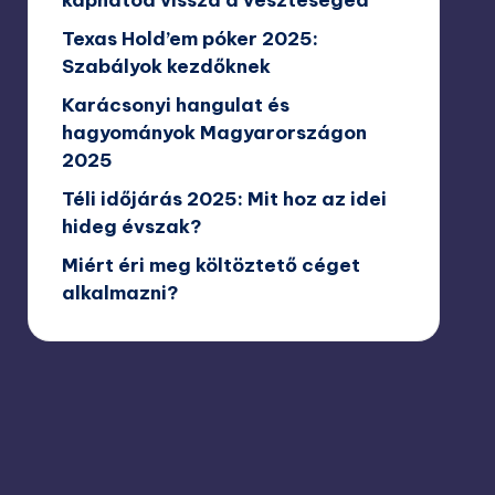
kaphatod vissza a veszteséged
Texas Hold’em póker 2025:
Szabályok kezdőknek
Karácsonyi hangulat és
hagyományok Magyarországon
2025
Téli időjárás 2025: Mit hoz az idei
hideg évszak?
Miért éri meg költöztető céget
alkalmazni?