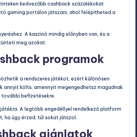
szinteken kedvezőbb cashback százalékokat
ó gaming portálon játszani, ahol felépítheted a
yeréshez. A kaszinó mindig előnyben van, és a
zünteti meg azokat.
cashback programok
zhetik a rendszeres játékot, ezért különösen
sak annyit költs, amennyit megengedhetsz magadnak
 további befizetésekre.
a játékra. A legtöbb engedéllyel rendelkező platform
, ha úgy érzed, túl sokat játszol.
shback ajánlatok