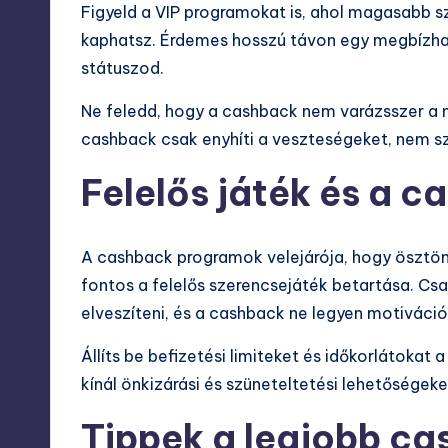
Figyeld a VIP programokat is, ahol magasabb 
kaphatsz. Érdemes hosszú távon egy megbízhat
státuszod.
Ne feledd, hogy a cashback nem varázsszer a n
cashback csak enyhíti a veszteségeket, nem s
Felelős játék és a 
A cashback programok velejárója, hogy ösztönö
fontos a felelős szerencsejáték betartása. C
elveszíteni, és a cashback ne legyen motiváció
Állíts be befizetési limiteket és időkorlátokat 
kínál önkizárási és szüneteltetési lehetőségeket
Tippek a legjobb ca