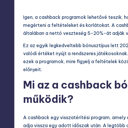
Igen, a cashback programok lehetővé teszik, h
megérteni a feltételeket és korlátokat. A cash
általában a nettó veszteség 5-20%-át adják vi
Ez az egyik legkedveltebb bónusztípus lett 202
valódi értéket nyújt a rendszeres játékosokn
ezek a programok, mire figyelj a feltételek k
előnyeit.
Mi az a cashback b
működik?
A cashback egy visszatérítési program, amely
adja vissza egy adott időszak után. A legtöbb