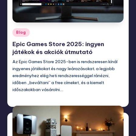
Posted
Blog
in
Epic Games Store 2025: ingyen
játékok és akciók útmutató
Az Epic Games Store 2025-ben is rendszeresen kínál
ingyenes játékokat és nagy leárazásokat; a legjobb
eredményhez elég heti rendszerességgel ránézni,
időben „beváltani” a free címeket, és a kiemelt
időszakokban vásárolni.…
november 24, 2025