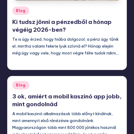
Posted
Blog
in
Ki tudsz jönni a pénzedből a hónap
végéig 2026-ben?
Te is úgy érzed, hogy hiába dolgozol, a pénz úgy tűnik
el, mintha valami fekete lyuk szívná el? Hónap elején
még úgy vagy vele, hogy most végre félre tudok rakni,…
január 28, 2026
Posted
Blog
in
3 ok, amiért a mobil kaszinó app jobb,
mint gondolnád
A mobil kaszinó alkalmazások több előnyt kínálnak,
mint amennyit első ránézésre gondolnánk.
Magyarországon több mint 800 000 játékos használ