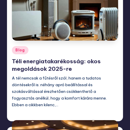
Posted
Blog
in
Téli energiatakarékosság: okos
megoldások 2025-re
A tél nemcsak a fűtésről szól, hanem a tudatos
döntésekről is: néhány apró beállítással és
szokásváltással érezhetően csökkenthető a
fogyasztás anélkül, hogy a komfort kárára menne.
Ebben a cikkben kilenc,…
november 24, 2025