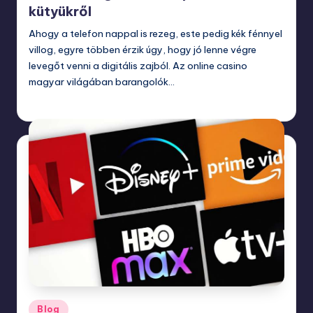
kütyükről
Ahogy a telefon nappal is rezeg, este pedig kék fénnyel
villog, egyre többen érzik úgy, hogy jó lenne végre
levegőt venni a digitális zajból. Az online casino
magyar világában barangolók…
március 28, 2026
Posted
Blog