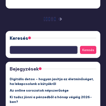
november 24, 2025
Bejegyzések
1
2
3
…
6
NEXT
PAGE
lapozása
Keresés
Keresés
Bejegyzések
Digitális detox – hogyan javítja az életminőséget,
ha lekapcsolunk a kütyükről
Az online sorozatok népszerűsége
Ki tudsz jönni a pénzedből a hónap végéig 2026-
ben?