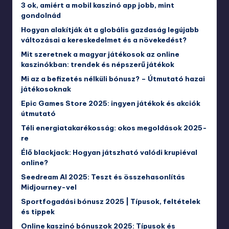
3 ok, amiért a mobil kaszinó app jobb, mint
gondolnád
Hogyan alakítják át a globális gazdaság legújabb
változásai a kereskedelmet és a növekedést?
Mit szeretnek a magyar játékosok az online
kaszinókban: trendek és népszerű játékok
Mi az a befizetés nélküli bónusz? – Útmutató hazai
játékosoknak
Epic Games Store 2025: ingyen játékok és akciók
útmutató
Téli energiatakarékosság: okos megoldások 2025-
re
Élő blackjack: Hogyan játszható valódi krupiéval
online?
Seedream AI 2025: Teszt és összehasonlítás
Midjourney-vel
Sportfogadási bónusz 2025 | Típusok, feltételek
és tippek
Online kaszinó bónuszok 2025: Típusok és