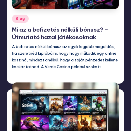
Posted
Blog
in
Mi az a befizetés nélküli bónusz? –
Útmutató hazai játékosoknak
A befizetés nélküli bónusz az egyik legjobb megoldás,
ha szeretnéd kipróbálni, hogy hogy működik egy online
kaszinó, mindezt anélkül, hogy a saját pénzedet kellene
kockáztatnod. A Verde Casino például szokott…
november 25, 2025