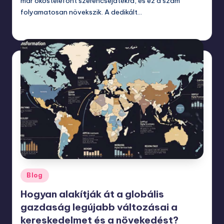
már okostelefont szerencsejátékra, és ez a szám
folyamatosan növekszik. A dedikált…
január 23, 2026
Posted
Blog
in
Hogyan alakítják át a globális
gazdaság legújabb változásai a
kereskedelmet és a növekedést?