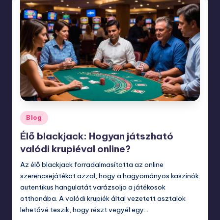
Posted
Blog
in
Élő blackjack: Hogyan játszható
valódi krupiéval online?
Az élő blackjack forradalmasította az online
szerencsejátékot azzal, hogy a hagyományos kaszinók
autentikus hangulatát varázsolja a játékosok
otthonába. A valódi krupiék által vezetett asztalok
lehetővé teszik, hogy részt vegyél egy…