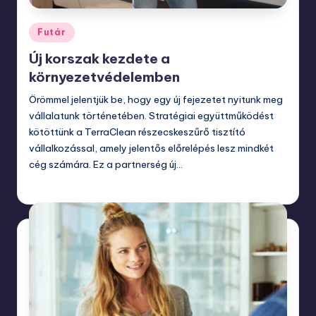
Posted
Futár
in
Új korszak kezdete a
környezetvédelemben
Örömmel jelentjük be, hogy egy új fejezetet nyitunk meg
vállalatunk történetében. Stratégiai együttműködést
kötöttünk a TerraClean részecskeszűrő tisztító
vállalkozással, amely jelentős előrelépés lesz mindkét
cég számára. Ez a partnerség új…
december 28, 2023