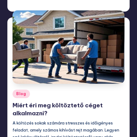
november 18, 2025
Posted
Blog
in
Miért éri meg költöztető céget
alkalmazni?
A költözés sokak számára stresszes és időigényes
feladat, amely számos kihívást rejt magában. Legyen