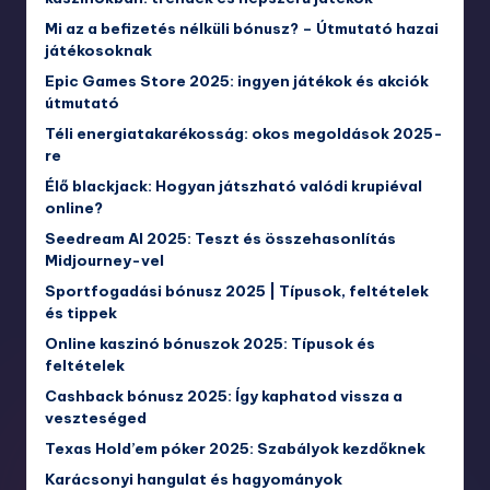
Mi az a befizetés nélküli bónusz? – Útmutató hazai
játékosoknak
Epic Games Store 2025: ingyen játékok és akciók
útmutató
Téli energiatakarékosság: okos megoldások 2025-
re
Élő blackjack: Hogyan játszható valódi krupiéval
online?
Seedream AI 2025: Teszt és összehasonlítás
Midjourney-vel
Sportfogadási bónusz 2025 | Típusok, feltételek
és tippek
Online kaszinó bónuszok 2025: Típusok és
feltételek
Cashback bónusz 2025: Így kaphatod vissza a
veszteséged
Texas Hold’em póker 2025: Szabályok kezdőknek
Karácsonyi hangulat és hagyományok