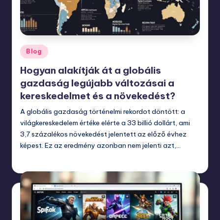
Posted
Blog
in
Hogyan alakítják át a globális
gazdaság legújabb változásai a
kereskedelmet és a növekedést?
A globális gazdaság történelmi rekordot döntött: a
világkereskedelem értéke elérte a 33 billió dollárt, ami
3,7 százalékos növekedést jelentett az előző évhez
képest. Ez az eredmény azonban nem jelenti azt,…
január 15, 2026