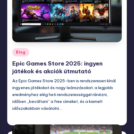
Posted
Blog
in
Epic Games Store 2025: ingyen
játékok és akciók útmutató
Az Epic Games Store 2025-ben is rendszeresen kínál
ingyenes játékokat és nagy leárazásokat; a legjobb
eredményhez elég heti rendszerességgel ránézni,
időben „beváltani” a free címeket, és a kiemelt
időszakokban vásárolni.…
november 24, 2025