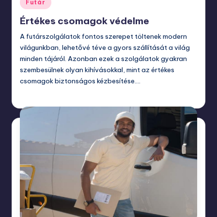
Posted
Futár
in
Értékes csomagok védelme
A futárszolgálatok fontos szerepet töltenek modern
világunkban, lehetővé téve a gyors szállítását a világ
minden tájáról. Azonban ezek a szolgálatok gyakran
szembesülnek olyan kihívásokkal, mint az értékes
csomagok biztonságos kézbesítése.…
március 3, 2024