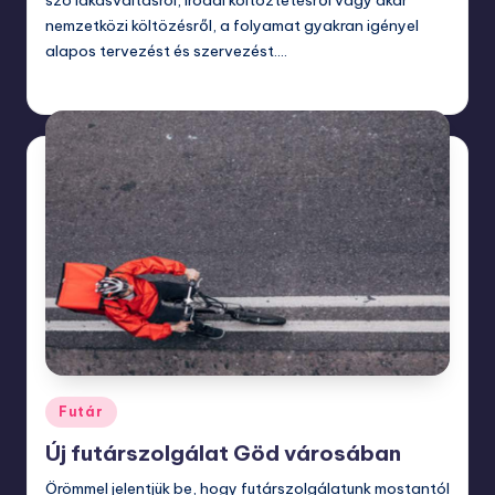
szó lakásváltásról, irodai költöztetésről vagy akár
nemzetközi költözésről, a folyamat gyakran igényel
alapos tervezést és szervezést.…
szeptember 9, 2025
Posted
Futár
in
Új futárszolgálat Göd városában
Örömmel jelentjük be, hogy futárszolgálatunk mostantól