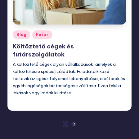
Posted
Blog
Futár
in
Költöztető cégek és
futárszolgálatok
A költöztető cégek olyan vállalkozások, amelyek a
költöztetésre specializálódtak. Feladataik közé
tartozik az egész folyamat lebonyolítása, a bútorok és
egyéb ingóságok biztonságos szállítása. Ezen felül a
lakások vagy irodák kiürítése…
szeptember 27, 2023
Bejegyzések
1
2
NEXT
PAGE
lapozása