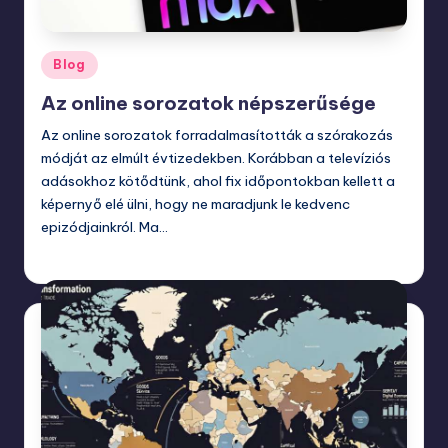
Posted
Blog
in
Az online sorozatok népszerűsége
Az online sorozatok forradalmasították a szórakozás
módját az elmúlt évtizedekben. Korábban a televíziós
adásokhoz kötődtünk, ahol fix időpontokban kellett a
képernyő elé ülni, hogy ne maradjunk le kedvenc
epizódjainkról. Ma…
március 5, 2026