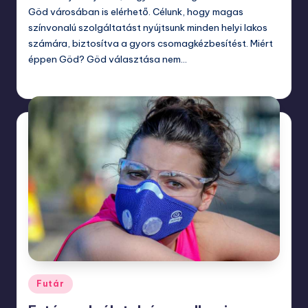
Göd városában is elérhető. Célunk, hogy magas
színvonalú szolgáltatást nyújtsunk minden helyi lakos
számára, biztosítva a gyors csomagkézbesítést. Miért
éppen Göd? Göd választása nem…
augusztus 1, 2024
Posted
Futár
in