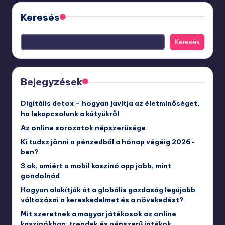
Keresés
Keresés
Bejegyzések
Digitális detox – hogyan javítja az életminőséget,
ha lekapcsolunk a kütyükről
Az online sorozatok népszerűsége
Ki tudsz jönni a pénzedből a hónap végéig 2026-
ben?
3 ok, amiért a mobil kaszinó app jobb, mint
gondolnád
Hogyan alakítják át a globális gazdaság legújabb
változásai a kereskedelmet és a növekedést?
Mit szeretnek a magyar játékosok az online
kaszinókban: trendek és népszerű játékok