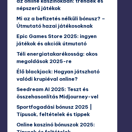
az online kaszinókban: trendek és
népszerű játékok
Mi az a befizetés nélküli bónusz? –
Útmutató hazai játékosoknak
Epic Games Store 2025: ingyen
játékok és akciók útmutató
Téli energiatakarékosság: okos
megoldások 2025-re
Élő blackjack: Hogyan játszható
valódi krupiéval online?
Seedream AI 2025: Teszt és
összehasonlítás Midjourney-vel
Sportfogadási bónusz 2025 |
Típusok, feltételek és tippek
Online kaszinó bónuszok 2025: