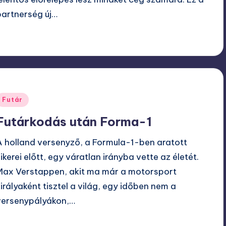
partnerség új…
december 28, 2023
Posted
Futár
n
Futárkodás után Forma-1
A holland versenyző, a Formula-1-ben aratott
sikerei előtt, egy váratlan irányba vette az életét.
Max Verstappen, akit ma már a motorsport
királyaként tisztel a világ, egy időben nem a
versenypályákon,…
november 11, 2023