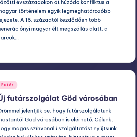
közötti évszázadokon át húzódó konfliktus a
magyar történelem egyik legmeghatározóbb
fejezete. A 16. századtól kezdődően több
generációnyi magyar élt megszállás alatt, a
harcok…
május 26, 2025
Posted
Futár
n
Új futárszolgálat Göd városában
Örömmel jelentjük be, hogy futárszolgálatunk
mostantól Göd városában is elérhető. Célunk,
hogy magas színvonalú szolgáltatást nyújtsunk