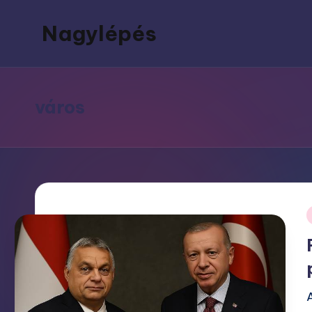
Nagylépés
Skip
to
Futárszolgálat
content
-
Belföldi
város
és
nemzetközi
szállítás
i