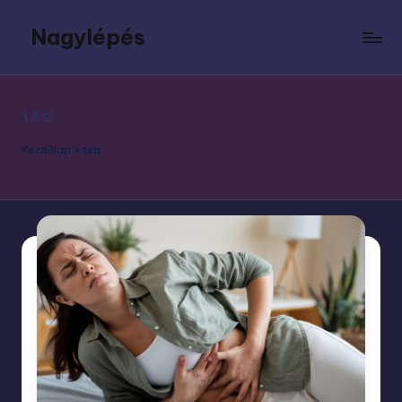
Nagylépés
Skip
to
Futárszolgálat
content
-
Belföldi
tea
és
nemzetközi
Kezdőlap
»
tea
szállítás