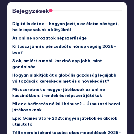
Bejegyzések
Digitális detox – hogyan javítja az életminőséget,
ha lekapcsolunk a kütyükről
Az online sorozatok népszerűsége
Ki tudsz jönni a pénzedből a hónap végéig 2026-
ben?
3 ok, amiért a mobil kaszinó app jobb, mint
gondolnád
Hogyan alakítják át a globális gazdaság legújabb
változásai a kereskedelmet és a növekedést?
Mit szeretnek a magyar játékosok az online
kaszinókban: trendek és népszerű játékok
Mi az a befizetés nélküli bónusz? – Útmutató hazai
játékosoknak
Epic Games Store 2025: ingyen játékok és akciók
útmutató
Téli energiatakarékosság: okos megoldások 2025-