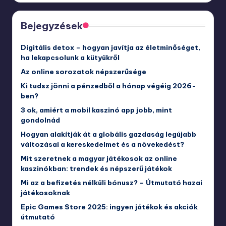
Bejegyzések
Digitális detox – hogyan javítja az életminőséget,
ha lekapcsolunk a kütyükről
Az online sorozatok népszerűsége
Ki tudsz jönni a pénzedből a hónap végéig 2026-
ben?
3 ok, amiért a mobil kaszinó app jobb, mint
gondolnád
Hogyan alakítják át a globális gazdaság legújabb
változásai a kereskedelmet és a növekedést?
Mit szeretnek a magyar játékosok az online
kaszinókban: trendek és népszerű játékok
Mi az a befizetés nélküli bónusz? – Útmutató hazai
játékosoknak
Epic Games Store 2025: ingyen játékok és akciók
útmutató