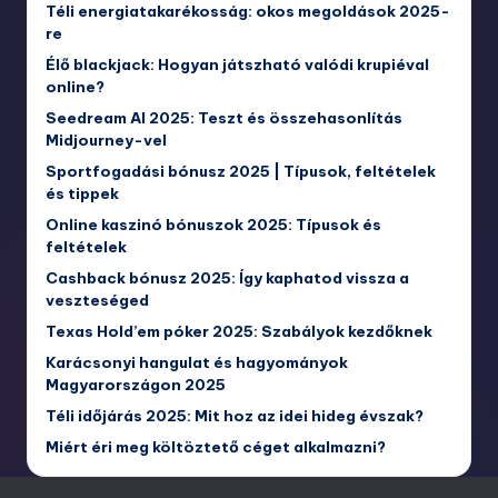
Téli energiatakarékosság: okos megoldások 2025-
re
Élő blackjack: Hogyan játszható valódi krupiéval
online?
Seedream AI 2025: Teszt és összehasonlítás
Midjourney-vel
Sportfogadási bónusz 2025 | Típusok, feltételek
és tippek
Online kaszinó bónuszok 2025: Típusok és
feltételek
Cashback bónusz 2025: Így kaphatod vissza a
veszteséged
Texas Hold’em póker 2025: Szabályok kezdőknek
Karácsonyi hangulat és hagyományok
Magyarországon 2025
Téli időjárás 2025: Mit hoz az idei hideg évszak?
Miért éri meg költöztető céget alkalmazni?