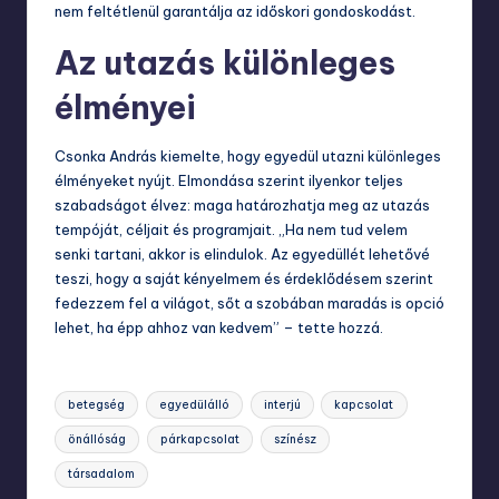
nem feltétlenül garantálja az időskori gondoskodást.
Az utazás különleges
élményei
Csonka András kiemelte, hogy egyedül utazni különleges
élményeket nyújt. Elmondása szerint ilyenkor teljes
szabadságot élvez: maga határozhatja meg az utazás
tempóját, céljait és programjait. „Ha nem tud velem
senki tartani, akkor is elindulok. Az egyedüllét lehetővé
teszi, hogy a saját kényelmem és érdeklődésem szerint
fedezzem fel a világot, sőt a szobában maradás is opció
lehet, ha épp ahhoz van kedvem” – tette hozzá.
Tags:
betegség
egyedülálló
interjú
kapcsolat
önállóság
párkapcsolat
színész
társadalom