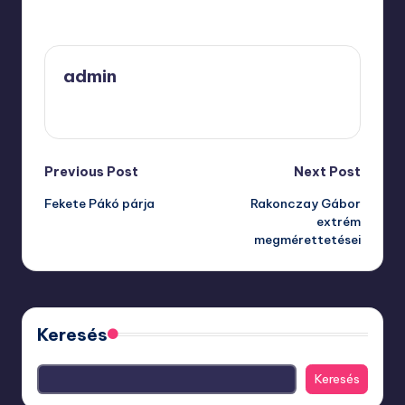
Last updated on március 30, 2025
admin
View All Posts
Post
Previous Post
Next Post
Fekete Pákó párja
Rakonczay Gábor
navigation
extrém
megmérettetései
Keresés
Keresés