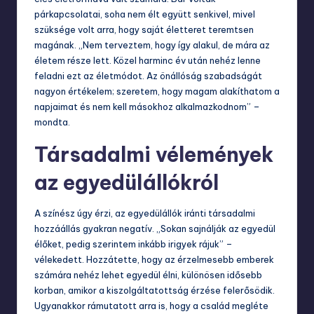
párkapcsolatai, soha nem élt együtt senkivel, mivel
szüksége volt arra, hogy saját életteret teremtsen
magának. „Nem terveztem, hogy így alakul, de mára az
életem része lett. Közel harminc év után nehéz lenne
feladni ezt az életmódot. Az önállóság szabadságát
nagyon értékelem; szeretem, hogy magam alakíthatom a
napjaimat és nem kell másokhoz alkalmazkodnom” –
mondta.
Társadalmi vélemények
az egyedülállókról
A színész úgy érzi, az egyedülállók iránti társadalmi
hozzáállás gyakran negatív. „Sokan sajnálják az egyedül
élőket, pedig szerintem inkább irigyek rájuk” –
vélekedett. Hozzátette, hogy az érzelmesebb emberek
számára nehéz lehet egyedül élni, különösen idősebb
korban, amikor a kiszolgáltatottság érzése felerősödik.
Ugyanakkor rámutatott arra is, hogy a család megléte