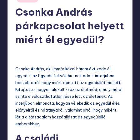
in
Csonka András
párkapcsolat helyett
miért él egyedül?
március 30, 2025
Csonka András, aki immár közel három évtizede él
egyedül, az Egyedülfekvők.hu-nak adott interjúban
beszélt arról, hogy miért döntött az egyedüllét mellett.
Kifejtette, hogyan alakult ki ez az életmód, amely mára
szinte elválaszthatatlan része lett az életének. Az
interjúban elmondta, hogyan vélekedik az egyedül élés
előnyeiről és hátrányairól, valamint arról, hogy miként
látja a társadalom hozzáállását az egyedülálló
emberekhez.
A családi