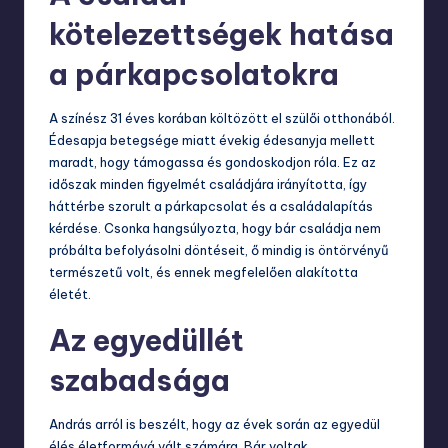
kötelezettségek hatása
a párkapcsolatokra
A színész 31 éves korában költözött el szülői otthonából.
Édesapja betegsége miatt évekig édesanyja mellett
maradt, hogy támogassa és gondoskodjon róla. Ez az
időszak minden figyelmét családjára irányította, így
háttérbe szorult a párkapcsolat és a családalapítás
kérdése. Csonka hangsúlyozta, hogy bár családja nem
próbálta befolyásolni döntéseit, ő mindig is öntörvényű
természetű volt, és ennek megfelelően alakította
életét.
Az egyedüllét
szabadsága
András arról is beszélt, hogy az évek során az egyedül
élés életformává vált számára. Bár voltak